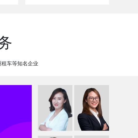
务
州租车等知名企业
张莹
郑艳丽
郑禹
裴治国