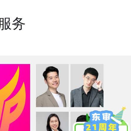
服务
姜承宗
费晓静
常睿予
陈佳妹