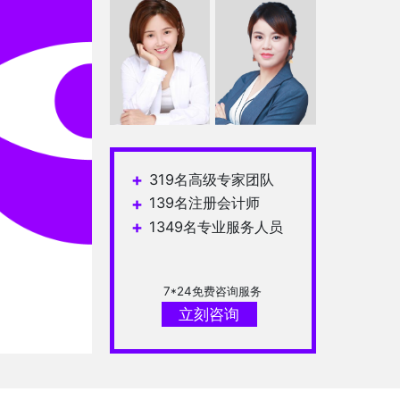
郑恋
钟传东
周国霞
曹文娟
+
319名高级专家团队
+
139名注册会计师
+
1349名专业服务人员
7*24免费咨询服务
立刻咨询