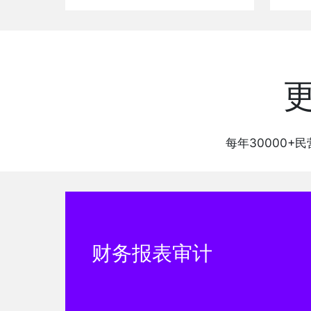
每年30000
财务报表审计
洲
王娟娟
王文芳
王鑫磊