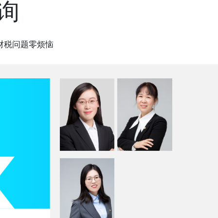
询
业财税问题零烦恼
武晓霞
曲元
岳姗