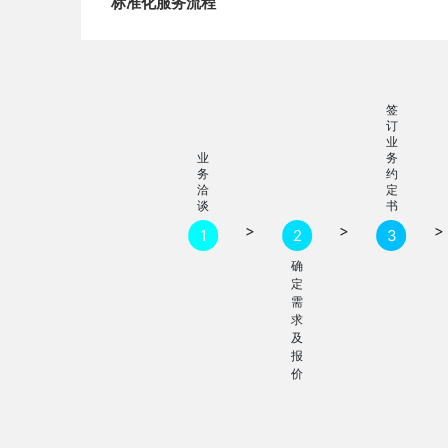
标准化服务流程
签
订
业
业
务
务
约
洽
定
谈
书
>
>
>
1
2
3
确
定
需
求
及
报
价