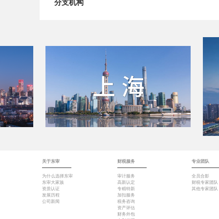
分支机构
关于东审
财税服务
专业团队
为什么选择东审
审计服务
全员合影
东审大家族
高新认定
财税专家团队
资质认证
专精特新
其他专家团队
发展历程
加扣服务
公司新闻
税务咨询
资产评估
财务外包