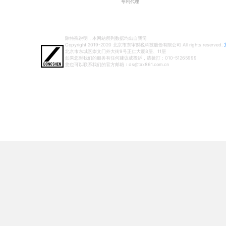
专利代理
除特殊说明，本网站所列数据均出自我司
Copyright 2019-2020 北京市东审财税科技股份有限公司 All rights reserved.
北京市东城区崇文门外大街9号正仁大厦8层、11层
如果您对我们的服务有任何建议或投诉，请拨打：010-51265999
您也可以联系我们的官方邮箱：ds@tax861.com.cn