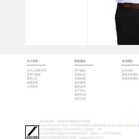
关于东审
财税服务
专业团队
为什么选择东审
审计服务
全员合影
东审大家族
高新认定
财税专家团队
资质认证
专精特新
其他专家团队
发展历程
加扣服务
公司新闻
税务咨询
资产评估
财务外包
专利代理
除特殊说明，本网站所列数据均出自我司
Copyright 2019-2020 北京市东审财税科技股份有限公司 All rights reserved.
北京市东城区崇文门外大街9号正仁大厦8层、11层
如果您对我们的服务有任何建议或投诉，请拨打：010-51265999
您也可以联系我们的官方邮箱：ds@tax861.com.cn