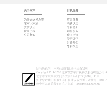
关于东审
财税服务
为什么选择东审
审计服务
东审大家族
高新认定
资质认证
专精特新
发展历程
加扣服务
公司新闻
税务咨询
资产评估
财务外包
专利代理
除特殊说明，本网站所列数据均出自我司
Copyright 2019-2020 北京市东审财税科技股份有限公司 All ri
北京市东城区崇文门外大街9号正仁大厦8层、11层
如果您对我们的服务有任何建议或投诉，请拨打：010-5126
您也可以联系我们的官方邮箱：ds@tax861.com.cn