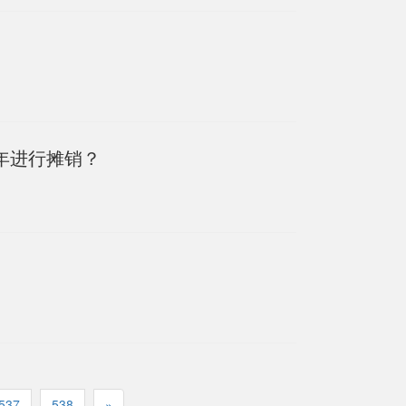
年进行摊销？
537
538
»