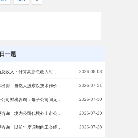
日一题
高新总收入：计算高新总收入时，股票收入应按收回本金还是卖出总额确认？
2026-08-03
技术出资：自然人股东以技术作价出资3000万元，涉及哪些税费？
2026-07-31
母子公司财税咨询：母子公司间无偿划转股权（一般性重组），划入方账载金额与税收金额如何确认？
2026-07-30
个税咨询：境内公司代境外上市公司向纸质股票股东支付分红款，是否需代扣代缴个税？股东不申报时税务局是否会追究境内公司？
2026-07-29
财税咨询：以前年度调增的工会经费，本年实际发生额大于计提额且税收金额更大，是否可以调减？
2026-07-28