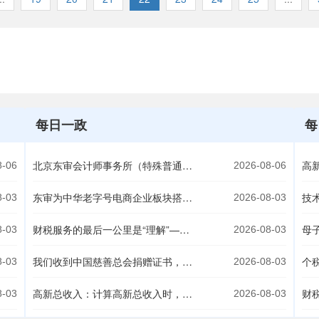
每日一政
每
北京东审会计师事务所（特殊普通合伙）被江苏省工信部选定，为企业数字化转型试点提供专项资金审计服务
8-06
2026-08-06
东审为中华老字号电商企业板块搭建财税合规体系
8-03
2026-08-03
财税服务的最后一公里是“理解”——东审内部深度服务客户培训
8-03
2026-08-03
我们收到中国慈善总会捐赠证书，想对每一位献爱心的你说声：谢谢！
8-03
2026-08-03
高新总收入：计算高新总收入时，股票收入应按收回本金还是卖出总额确认？
8-03
2026-08-03