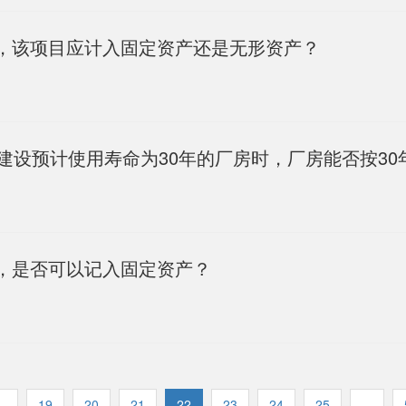
，该项目应计入固定资产还是无形资产？
建设预计使用寿命为30年的厂房时，厂房能否按30
，是否可以记入固定资产？
..
19
20
21
22
23
24
25
...