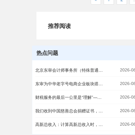
推荐阅读
热点问题
北京东审会计师事务所（特殊普通合伙）被江苏省工信部选定，为企业数字化转型试点提供专项资金审计服务
2026-0
东审为中华老字号电商企业板块搭建财税合规体系
2026-0
财税服务的最后一公里是“理解”——东审内部深度服务客户培训
2026-0
我们收到中国慈善总会捐赠证书，想对每一位献爱心的你说声：谢谢！
2026-0
高新总收入：计算高新总收入时，股票收入应按收回本金还是卖出总额确认？
2026-0