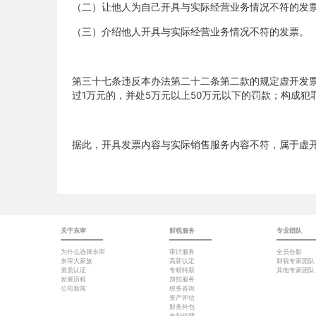
（二）让他人为自己开具与实际经营业务情况不符的发
（三）介绍他人开具与实际经营业务情况不符的发票。
第三十七条违反本办法第二十二条第二款的规定虚开发
过
1
万元的，并处
5
万元以上
50
万元以下的罚款；构成犯
据此，
开具发票内容与实际销售服务内容不符，属于虚
关于东审
财税服务
专业团队
为什么选择东审
审计服务
全员合影
东审大家族
高新认定
财税专家团队
资质认证
专精特新
其他专家团队
发展历程
加扣服务
公司新闻
税务咨询
资产评估
财务外包
专利代理