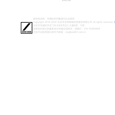
除特殊说明，本网站所列数据均出自我司
Copyright 2019-2020 北京市东审财税科技股份有限公司 All rights reserved.
北京市东城区崇文门外大街9号正仁大厦8层、11层
如果您对我们的服务有任何建议或投诉，请拨打：010-51265999
您也可以联系我们的官方邮箱：ds@tax861.com.cn