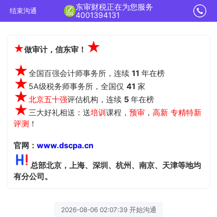
东审财税正在为您服务
结束沟通
4001394131
★
★
做审计，信东审！
★
全国百强会计师事务所，连续
11
年在榜
★
5A级税务师事务所，全国仅
41
家
★
北京五十强
评估机构，
连续
5
年在榜
★
三大好礼相送：送
培训
课程，
预审
，
高新 专精特新
评测
！
官网：
www.dscpa.cn
总部北京，上海、深圳、杭州、南京、天津等地均
有分公司。
2026-08-06 02:07:39 开始沟通