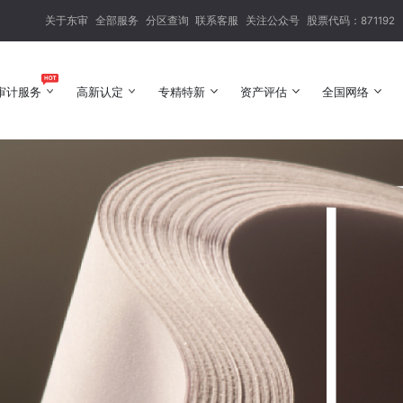
关于东审
全部服务
分区查询
联系客服
关注公众号
股票代码：871192
审计服务
高新认定
专精特新
资产评估
全国网络
审计服务
高新认定
专精特新
资产评估
全国网络