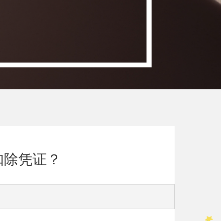
扣除凭证？