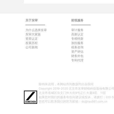
关于东审
财税服务
为什么选择东审
审计服务
东审大家族
高新认定
资质认证
专精特新
发展历程
加扣服务
公司新闻
税务咨询
资产评估
财务外包
专利代理
除特殊说明，本网站所列数据均出自我司
Copyright 2019-2020 北京市东审财税科技股份有限公司 All 
北京市东城区崇文门外大街9号正仁大厦8层、11层
如果您对我们的服务有任何建议或投诉，请拨打：010-512
您也可以联系我们的官方邮箱：ds@tax861.com.cn