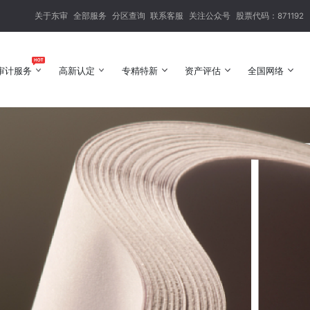
关于东审
全部服务
分区查询
联系客服
关注公众号
股票代码：871192
审计服务
高新认定
专精特新
资产评估
全国网络
审计服务
高新认定
专精特新
资产评估
全国网络