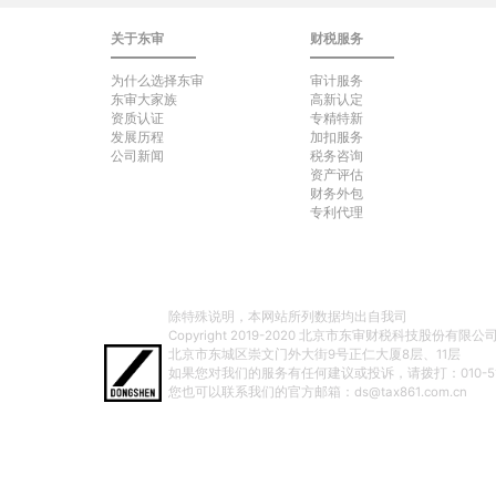
关于东审
财税服务
为什么选择东审
审计服务
东审大家族
高新认定
资质认证
专精特新
发展历程
加扣服务
公司新闻
税务咨询
资产评估
财务外包
专利代理
除特殊说明，本网站所列数据均出自我司
Copyright 2019-2020 北京市东审财税科技股份有限公司 All 
北京市东城区崇文门外大街9号正仁大厦8层、11层
如果您对我们的服务有任何建议或投诉，请拨打：010-512
您也可以联系我们的官方邮箱：ds@tax861.com.cn