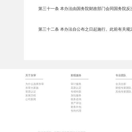
第三十一条 本办法由国务院财政部门会同国务院反
第三十二条 本办法自公布之日起施行。此前有关规
关于东审
财税服务
专业团队
为什么选择东审
审计服务
全员合影
东审大家族
高新认定
财税专家团队
资质认证
专精特新
其他专家团队
发展历程
加扣服务
公司新闻
税务咨询
资产评估
财务外包
专利代理