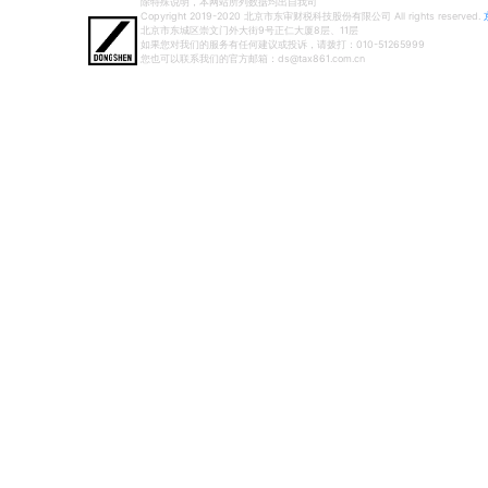
除特殊说明，本网站所列数据均出自我司
Copyright 2019-2020 北京市东审财税科技股份有限公司 All rights reserved.
北京市东城区崇文门外大街9号正仁大厦8层、11层
如果您对我们的服务有任何建议或投诉，请拨打：010-51265999
您也可以联系我们的官方邮箱：ds@tax861.com.cn