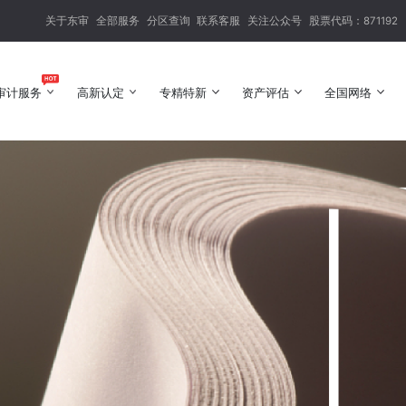
关于东审
全部服务
分区查询
联系客服
关注公众号
股票代码：871192
审计服务
高新认定
专精特新
资产评估
全国网络
审计服务
高新认定
专精特新
资产评估
全国网络